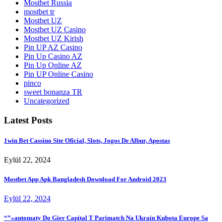
Mostbet Russia
mostbet tr
Mostbet UZ
Mostbet UZ Casino
Mostbet UZ Kirish
Pin UP AZ Casino
Pin Up Casino AZ
Pin Up Online AZ
Pin UP Online Casino
pinco
sweet bonanza TR
Uncategorized
Latest Posts
1win Bet Cassino Site Oficial, Slots, Jogos De Albur, Apostas
Eylül 22, 2024
Mostbet App Apk Bangladesh Download For Android 2023
Eylül 22, 2024
“”«automaty Do Gier Capital T Parimatch Na Ukrain Kubota Europe Sa