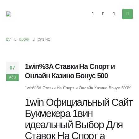
EV
BLOG
CASINO
1win%3A Ставки На Cпорт и
07
Онлайн Казино Бонус 500
Ağu
1win%3A Ставки На Cпорт и Онлайн Казино Бонус 500%
1win Официальный Сайт
Букмекера 1вин
идеальный Выбор Для
Ставок На Спорт а