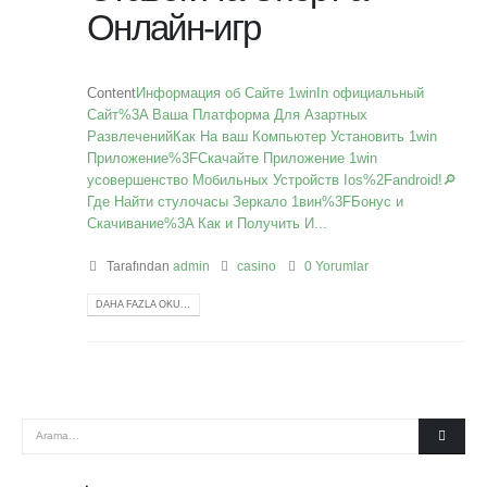
Онлайн-игр
Content
Информация об Сайте 1win
In официальный
Сайт%3A Ваша Платформа Для Азартных
Развлечений
Как На ваш Компьютер Установить 1win
Приложение%3F
Скачайте Приложение 1win
усовершенство Мобильных Устройств Ios%2Fandroid!
🔎
Где Найти стулочасы Зеркало 1вин%3F
Бонус и
Скачивание%3A Как и Получить И...
Tarafından
admin
casino
0 Yorumlar
DAHA FAZLA OKU...