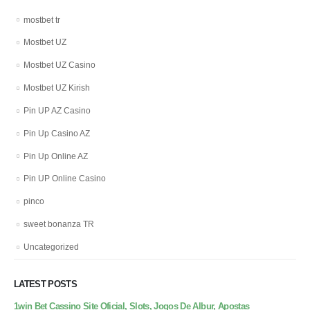
mostbet tr
Mostbet UZ
Mostbet UZ Casino
Mostbet UZ Kirish
Pin UP AZ Casino
Pin Up Casino AZ
Pin Up Online AZ
Pin UP Online Casino
pinco
sweet bonanza TR
Uncategorized
LATEST POSTS
1win Bet Cassino Site Oficial, Slots, Jogos De Albur, Apostas