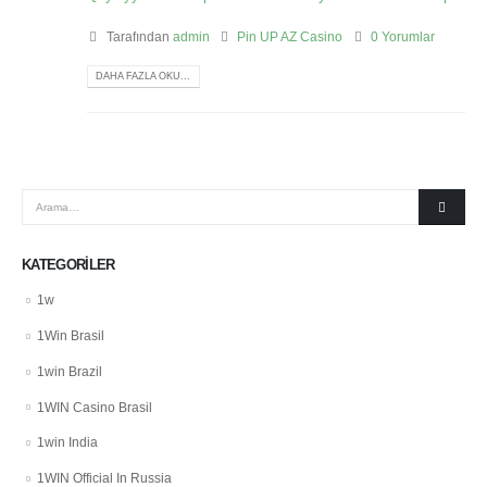
Tarafından
admin
Pin UP AZ Casino
0 Yorumlar
DAHA FAZLA OKU...
KATEGORILER
1w
1Win Brasil
1win Brazil
1WIN Casino Brasil
1win India
1WIN Official In Russia