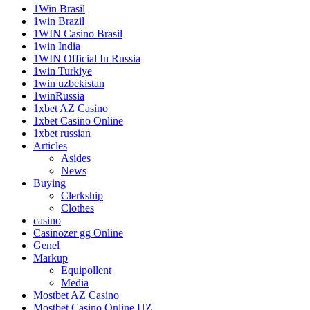
1Win Brasil
1win Brazil
1WIN Casino Brasil
1win India
1WIN Official In Russia
1win Turkiye
1win uzbekistan
1winRussia
1xbet AZ Casino
1xbet Casino Online
1xbet russian
Articles
Asides
News
Buying
Clerkship
Clothes
casino
Casinozer gg Online
Genel
Markup
Equipollent
Media
Mostbet AZ Casino
Mostbet Casino Online UZ