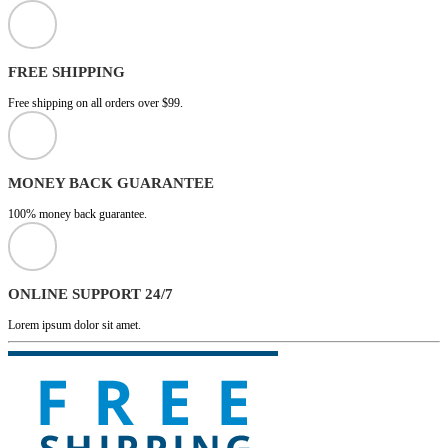
FREE SHIPPING
Free shipping on all orders over $99.
MONEY BACK GUARANTEE
100% money back guarantee.
ONLINE SUPPORT 24/7
Lorem ipsum dolor sit amet.