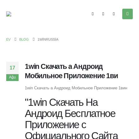
EV
BLOG
1WINRUSSIA
1win Скачать а Андроид
17
Мобильное Приложение 1ви
Ağu
1win Скачать а Андроид Мобильное Приложение 1вин
"1win Скачать На
Андроид Бесплатное
Приложение с
Официального Сайта