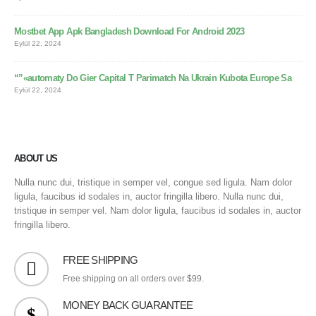
Mostbet App Apk Bangladesh Download For Android 2023
Eylül 22, 2024
“”«automaty Do Gier Capital T Parimatch Na Ukrain Kubota Europe Sa
Eylül 22, 2024
ABOUT US
Nulla nunc dui, tristique in semper vel, congue sed ligula. Nam dolor
ligula, faucibus id sodales in, auctor fringilla libero. Nulla nunc dui,
tristique in semper vel. Nam dolor ligula, faucibus id sodales in, auctor
fringilla libero.
FREE SHIPPING
Free shipping on all orders over $99.
MONEY BACK GUARANTEE